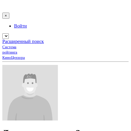
×
Войти
Расширенный поиск
Система
рейтинга
КиноЦензора