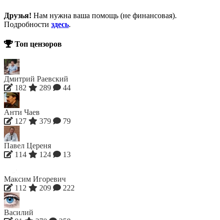
Друзья!
Нам нужна ваша помощь (не финансовая).
Подробности
здесь
.
Топ цензоров
Дмитрий Раевский
182
289
44
Анти Чаев
127
379
79
Павел Цереня
114
124
13
Максим Игоревич
112
209
222
Василий