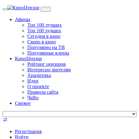
Toggle
navigation
Афиша
Топ 100 лучших
Топ 100 худших
Сегодня в кино
Скоро в кино
Популярно на ТВ
Популярные клипы
КиноЦензор
Рейтинг цензоров
Интересно зрителям
Аналитика
Идеи
О проекте
Правила сайта
ЧаВо
Свежее
Регистрация
Войти