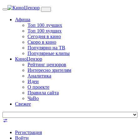
Toggle
navigation
Афиша
Топ 100 лучших
Топ 100 худших
Сегодня в кино
Скоро в кино
Популярно на ТВ
Популярные клипы
КиноЦензор
Рейтинг цензоров
Интересно зрителям
Аналитика
Идеи
О проекте
Правила сайта
ЧаВо
Свежее
Регистрация
Войти