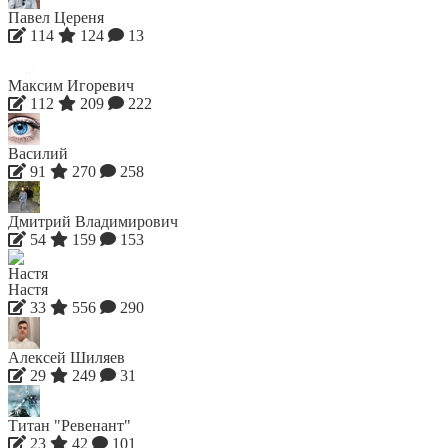
Павел Цереня
114
124
13
Максим Игоревич
112
209
222
Василий
91
270
258
Дмитрий Владимирович
54
159
153
Настя
33
556
290
Алексей Шиляев
29
249
31
Титан "Ревенант"
23
42
101