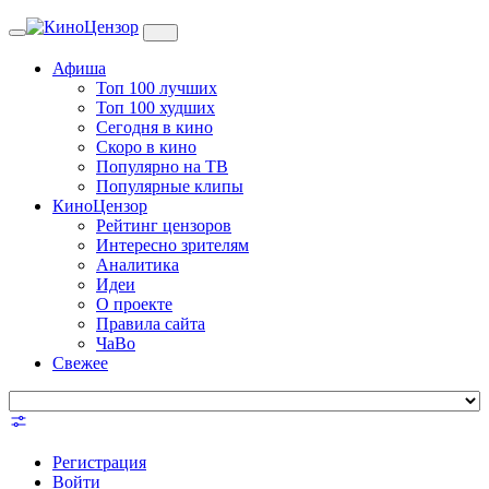
Toggle
navigation
Афиша
Топ 100 лучших
Топ 100 худших
Сегодня в кино
Скоро в кино
Популярно на ТВ
Популярные клипы
КиноЦензор
Рейтинг цензоров
Интересно зрителям
Аналитика
Идеи
О проекте
Правила сайта
ЧаВо
Свежее
Регистрация
Войти