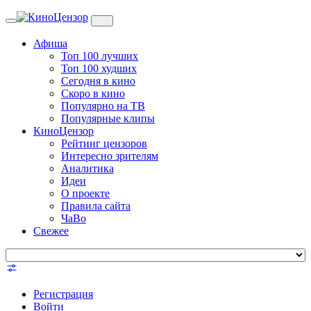
Toggle
navigation
Афиша
Топ 100 лучших
Топ 100 худших
Сегодня в кино
Скоро в кино
Популярно на ТВ
Популярные клипы
КиноЦензор
Рейтинг цензоров
Интересно зрителям
Аналитика
Идеи
О проекте
Правила сайта
ЧаВо
Свежее
Регистрация
Войти