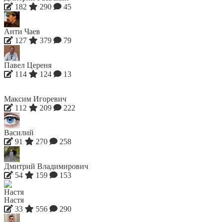
182
290
45
Анти Чаев
127
379
79
Павел Цереня
114
124
13
Максим Игоревич
112
209
222
Василий
91
270
258
Дмитрий Владимирович
54
159
153
Настя
33
556
290