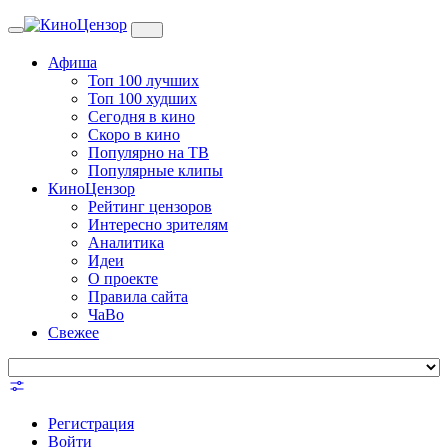
Toggle
navigation
Афиша
Топ 100 лучших
Топ 100 худших
Сегодня в кино
Скоро в кино
Популярно на ТВ
Популярные клипы
КиноЦензор
Рейтинг цензоров
Интересно зрителям
Аналитика
Идеи
О проекте
Правила сайта
ЧаВо
Свежее
Регистрация
Войти