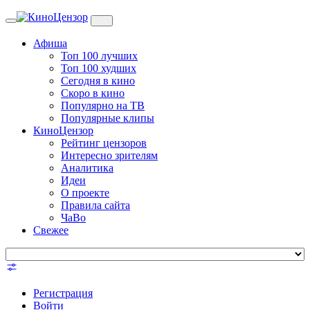
Toggle
navigation
Афиша
Топ 100 лучших
Топ 100 худших
Сегодня в кино
Скоро в кино
Популярно на ТВ
Популярные клипы
КиноЦензор
Рейтинг цензоров
Интересно зрителям
Аналитика
Идеи
О проекте
Правила сайта
ЧаВо
Свежее
Регистрация
Войти