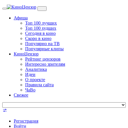
Toggle
navigation
Афиша
Топ 100 лучших
Топ 100 худших
Сегодня в кино
Скоро в кино
Популярно на ТВ
Популярные клипы
КиноЦензор
Рейтинг цензоров
Интересно зрителям
Аналитика
Идеи
О проекте
Правила сайта
ЧаВо
Свежее
Регистрация
Войти