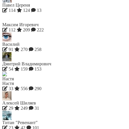
Павел Цереня
114
124
13
Максим Игоревич
112
209
222
Василий
91
270
258
Дмитрий Владимирович
54
159
153
Настя
33
556
290
Алексей Шиляев
29
249
31
Титан "Ревенант"
23
42
101