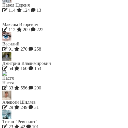
Павел Цереня
114
124
13
Максим Игоревич
112
209
222
Василий
91
270
258
Дмитрий Владимирович
54
160
153
Настя
33
556
290
Алексей Шиляев
29
249
31
Титан "Ревенант"
23
42
101