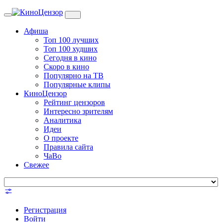
Toggle
navigation
Афиша
Топ 100 лучших
Топ 100 худших
Сегодня в кино
Скоро в кино
Популярно на ТВ
Популярные клипы
КиноЦензор
Рейтинг цензоров
Интересно зрителям
Аналитика
Идеи
О проекте
Правила сайта
ЧаВо
Свежее
Регистрация
Войти