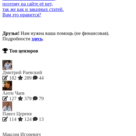
поэтому на сайте её нет,
так же как и заказных статей.
Вам это нравится?
Друзья!
Нам нужна ваша помощь (не финансовая).
Подробности
здесь
.
Топ цензоров
Дмитрий Раевский
182
289
44
Анти Чаев
127
379
79
Павел Цереня
114
124
13
Максим Игоревич