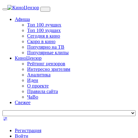
Toggle
navigation
Афиша
Топ 100 лучших
Топ 100 худших
Сегодня в кино
Скоро в кино
Популярно на ТВ
Популярные клипы
КиноЦензор
Рейтинг цензоров
Интересно зрителям
Аналитика
Идеи
О проекте
Правила сайта
ЧаВо
Свежее
Регистрация
Войти