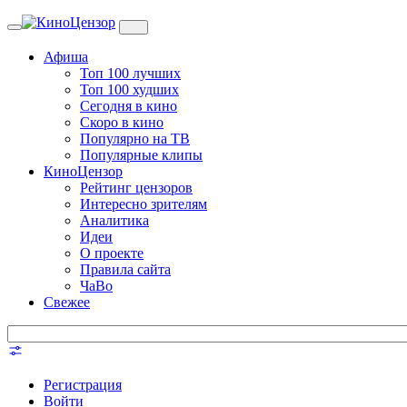
Toggle
navigation
Афиша
Топ 100 лучших
Топ 100 худших
Сегодня в кино
Скоро в кино
Популярно на ТВ
Популярные клипы
КиноЦензор
Рейтинг цензоров
Интересно зрителям
Аналитика
Идеи
О проекте
Правила сайта
ЧаВо
Свежее
Регистрация
Войти