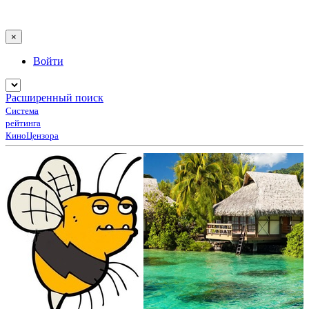
×
Войти
Расширенный поиск
Система
рейтинга
КиноЦензора