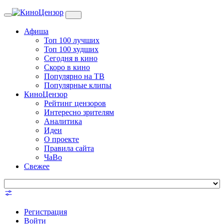
Toggle
navigation
Афиша
Топ 100 лучших
Топ 100 худших
Сегодня в кино
Скоро в кино
Популярно на ТВ
Популярные клипы
КиноЦензор
Рейтинг цензоров
Интересно зрителям
Аналитика
Идеи
О проекте
Правила сайта
ЧаВо
Свежее
Регистрация
Войти