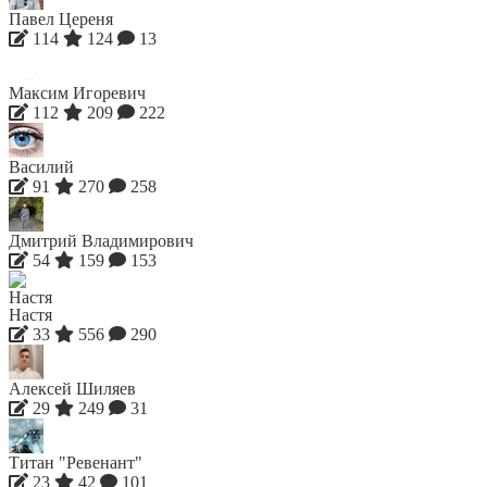
Павел Цереня
114
124
13
Максим Игоревич
112
209
222
Василий
91
270
258
Дмитрий Владимирович
54
159
153
Настя
33
556
290
Алексей Шиляев
29
249
31
Титан "Ревенант"
23
42
101