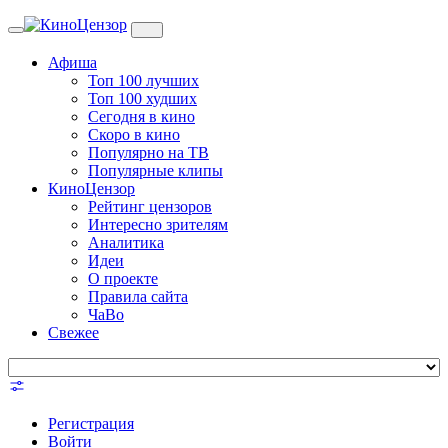
Toggle
navigation
Афиша
Топ 100 лучших
Топ 100 худших
Сегодня в кино
Скоро в кино
Популярно на ТВ
Популярные клипы
КиноЦензор
Рейтинг цензоров
Интересно зрителям
Аналитика
Идеи
О проекте
Правила сайта
ЧаВо
Свежее
Регистрация
Войти