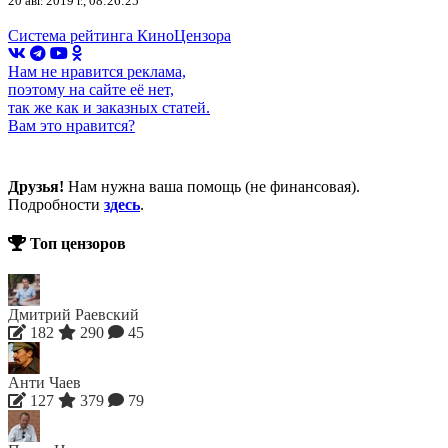
20 авг. 2019 г., 08:26:25
Система рейтинга КиноЦензора
Нам не нравится реклама,
поэтому на сайте её нет,
так же как и заказных статей.
Вам это нравится?
Друзья!
Нам нужна ваша помощь (не финансовая).
Подробности
здесь
.
Топ цензоров
Дмитрий Раевский
182
290
45
Анти Чаев
127
379
79