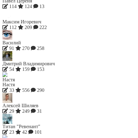
Павел Цереня
114
124
13
Максим Игоревич
112
209
222
Василий
91
270
258
Дмитрий Владимирович
54
159
153
Настя
33
556
290
Алексей Шиляев
29
249
31
Титан "Ревенант"
23
42
101