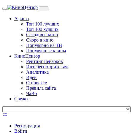
Toggle
navigation
Афиша
Топ 100 лучших
Топ 100 худших
Сегодня в кино
Скоро в кино
Популярно на ТВ
Популярные клипы
КиноЦензор
Рейтинг цензоров
Интересно зрителям
Аналитика
Идеи
О проекте
Правила сайта
ЧаВо
Свежее
Регистрация
Войти