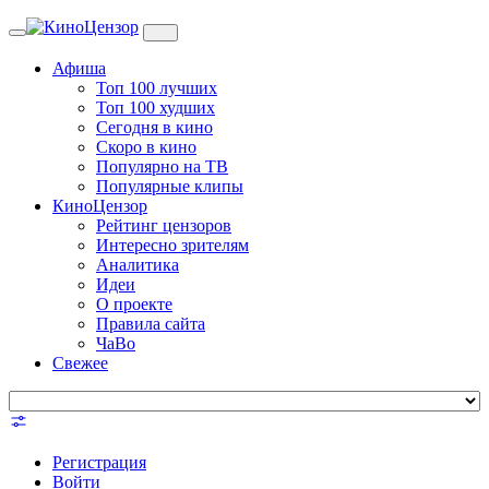
Toggle
navigation
Афиша
Топ 100 лучших
Топ 100 худших
Сегодня в кино
Скоро в кино
Популярно на ТВ
Популярные клипы
КиноЦензор
Рейтинг цензоров
Интересно зрителям
Аналитика
Идеи
О проекте
Правила сайта
ЧаВо
Свежее
Регистрация
Войти