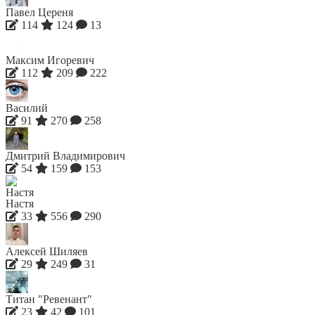
Павел Цереня
114
124
13
Максим Игоревич
112
209
222
Василий
91
270
258
Дмитрий Владимирович
54
159
153
Настя
33
556
290
Алексей Шиляев
29
249
31
Титан "Ревенант"
23
42
101