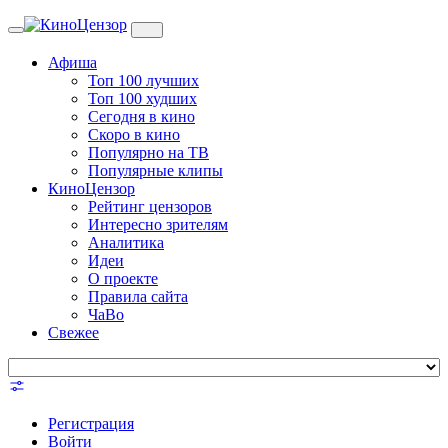
Toggle
navigation
Афиша
Топ 100 лучших
Топ 100 худших
Сегодня в кино
Скоро в кино
Популярно на ТВ
Популярные клипы
КиноЦензор
Рейтинг цензоров
Интересно зрителям
Аналитика
Идеи
О проекте
Правила сайта
ЧаВо
Свежее
Регистрация
Войти