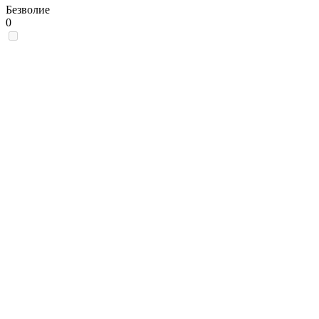
Безволие
0