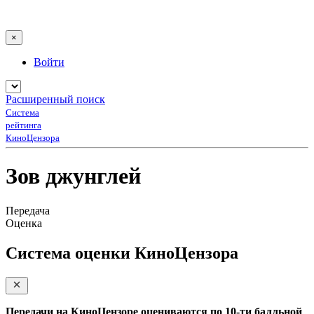
×
Войти
Расширенный поиск
Система
рейтинга
КиноЦензора
Зов джунглей
Передача
Оценка
Система оценки КиноЦензора
Передачи на КиноЦензоре оцениваются по 10-ти балльной