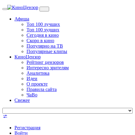
Toggle
navigation
Афиша
Топ 100 лучших
Топ 100 худших
Сегодня в кино
Скоро в кино
Популярно на ТВ
Популярные клипы
КиноЦензор
Рейтинг цензоров
Интересно зрителям
Аналитика
Идеи
О проекте
Правила сайта
ЧаВо
Свежее
Регистрация
Войти