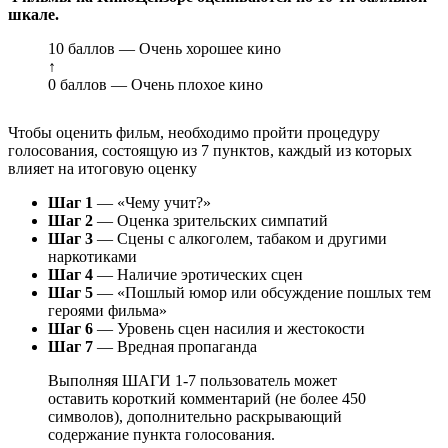
шкале.
10 баллов — Очень хорошее кино
↑
0 баллов — Очень плохое кино
Чтобы оценить фильм, необходимо пройти процедуру
голосования, состоящую из 7 пунктов, каждый из которых
влияет на итоговую оценку
Шаг 1
— «Чему учит?»
Шаг 2
— Оценка зрительских симпатий
Шаг 3
— Сцены с алкоголем, табаком и другими
наркотиками
Шаг 4
— Наличие эротических сцен
Шаг 5
— «Пошлый юмор или обсуждение пошлых тем
героями фильма»
Шаг 6
— Уровень сцен насилия и жестокости
Шаг 7
— Вредная пропаганда
Выполняя ШАГИ 1-7 пользователь может
оставить короткий комментарий (не более 450
символов), дополнительно раскрывающий
содержание пункта голосования.