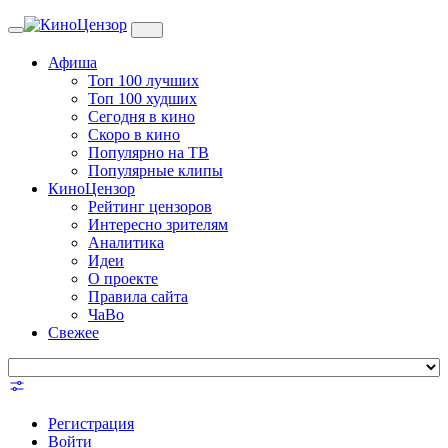
Toggle
navigation
Афиша
Топ 100 лучших
Топ 100 худших
Сегодня в кино
Скоро в кино
Популярно на ТВ
Популярные клипы
КиноЦензор
Рейтинг цензоров
Интересно зрителям
Аналитика
Идеи
О проекте
Правила сайта
ЧаВо
Свежее
Регистрация
Войти