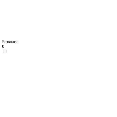
Безволие
0