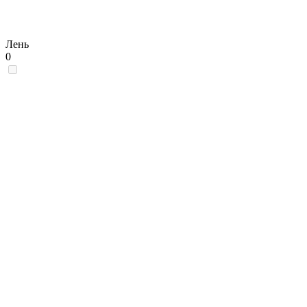
Лень
0