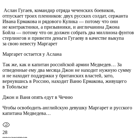
Аслан Гугаев, командир отряда чеченских боевиков,
отпускает троих пленников: двух русских солдат, сержанта
Ивана Ермакова и рядового Кулика — потому что они
не контрактники, а призывники, и англичанина Джона
Бойла — потому что он должен собрать два миллиона фунтов
стерлингов и привезти деньги Гугаеву в качестве выкупа
за свою невесту Маргарет
Маргарет остается у Аслана
Так же, как и капитан российской армии Медведев… За
отведенные ему два месяца Джон не находит нужную сумму
и не находит поддержки у британских властей, зато,
вернувшись в Россию, находит Ваню Ермакова, живущего
в Тобольске
Джон и Ваня опять едут в Чечню
Чтобы освободить английскую девушку Маргарет и русского
капитана Медведева…
28
просмотров