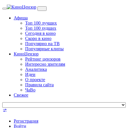
Toggle
navigation
Афиша
Топ 100 лучших
Топ 100 худших
Сегодня в кино
Скоро в кино
Популярно на ТВ
Популярные клипы
КиноЦензор
Рейтинг цензоров
Интересно зрителям
Аналитика
Идеи
О проекте
Правила сайта
ЧаВо
Свежее
Регистрация
Войти