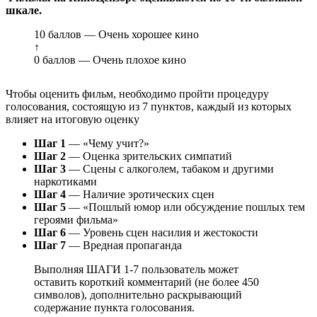
шкале.
10 баллов — Очень хорошее кино
↑
0 баллов — Очень плохое кино
Чтобы оценить фильм, необходимо пройти процедуру
голосования, состоящую из 7 пунктов, каждый из которых
влияет на итоговую оценку
Шаг 1
— «Чему учит?»
Шаг 2
— Оценка зрительских симпатий
Шаг 3
— Сцены с алкоголем, табаком и другими
наркотиками
Шаг 4
— Наличие эротических сцен
Шаг 5
— «Пошлый юмор или обсуждение пошлых тем
героями фильма»
Шаг 6
— Уровень сцен насилия и жестокости
Шаг 7
— Вредная пропаганда
Выполняя ШАГИ 1-7 пользователь может
оставить короткий комментарий (не более 450
символов), дополнительно раскрывающий
содержание пункта голосования.