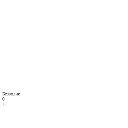
Безволие
0