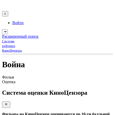
×
Войти
Расширенный поиск
Система
рейтинга
КиноЦензора
Война
Фильм
Оценка
Система оценки КиноЦензора
Фильмы на КиноЦензоре оцениваются по 10-ти балльной