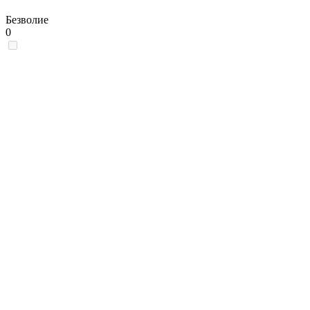
Безволие
0