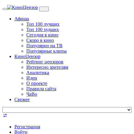
Toggle
navigation
Афиша
Топ 100 лучших
Топ 100 худших
Сегодня в кино
Скоро в кино
Популярно на ТВ
Популярные клипы
КиноЦензор
Рейтинг цензоров
Интересно зрителям
Аналитика
Идеи
О проекте
Правила сайта
ЧаВо
Свежее
Регистрация
Войти