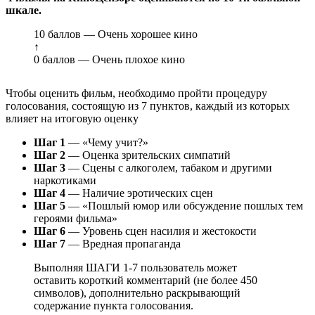
шкале.
10 баллов — Очень хорошее кино
↑
0 баллов — Очень плохое кино
Чтобы оценить фильм, необходимо пройти процедуру
голосования, состоящую из 7 пунктов, каждый из которых
влияет на итоговую оценку
Шаг 1
— «Чему учит?»
Шаг 2
— Оценка зрительских симпатий
Шаг 3
— Сцены с алкоголем, табаком и другими
наркотиками
Шаг 4
— Наличие эротических сцен
Шаг 5
— «Пошлый юмор или обсуждение пошлых тем
героями фильма»
Шаг 6
— Уровень сцен насилия и жестокости
Шаг 7
— Вредная пропаганда
Выполняя ШАГИ 1-7 пользователь может
оставить короткий комментарий (не более 450
символов), дополнительно раскрывающий
содержание пункта голосования.