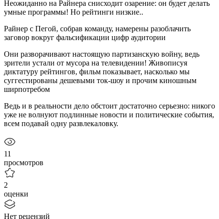
Неожиданно на Райнера снисходит озарение: он будет делать
умные программы! Но рейтинги низкие..
Райнер с Пегой, собрав команду, намерены разоблачить
заговор вокруг фальсификации цифр аудитории
Они разворачивают настоящую партизанскую войну, ведь
зрители устали от мусора на телевидении! Живописуя
диктатуру рейтингов, фильм показывает, насколько мы
суггестированы дешевыми ток-шоу и прочим киношным
ширпотребом
Ведь и в реальности дело обстоит достаточно серьезно: никого
уже не волнуют подлинные новости и политические события,
всем подавай одну развлекаловку.
11
просмотров
2
оценки
Нет рецензий