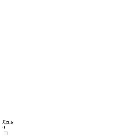
Лень
0