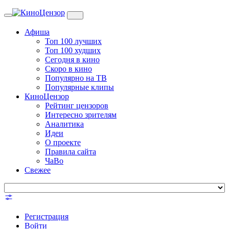
Toggle
navigation
Афиша
Топ 100 лучших
Топ 100 худших
Сегодня в кино
Скоро в кино
Популярно на ТВ
Популярные клипы
КиноЦензор
Рейтинг цензоров
Интересно зрителям
Аналитика
Идеи
О проекте
Правила сайта
ЧаВо
Свежее
Регистрация
Войти