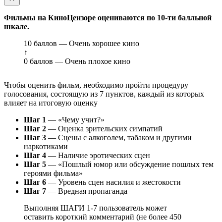
Фильмы на КиноЦензоре оцениваются по 10-ти балльной
шкале.
10 баллов — Очень хорошее кино
↑
0 баллов — Очень плохое кино
Чтобы оценить фильм, необходимо пройти процедуру
голосования, состоящую из 7 пунктов, каждый из которых
влияет на итоговую оценку
Шаг 1
— «Чему учит?»
Шаг 2
— Оценка зрительских симпатий
Шаг 3
— Сцены с алкоголем, табаком и другими
наркотиками
Шаг 4
— Наличие эротических сцен
Шаг 5
— «Пошлый юмор или обсуждение пошлых тем
героями фильма»
Шаг 6
— Уровень сцен насилия и жестокости
Шаг 7
— Вредная пропаганда
Выполняя ШАГИ 1-7 пользователь может
оставить короткий комментарий (не более 450