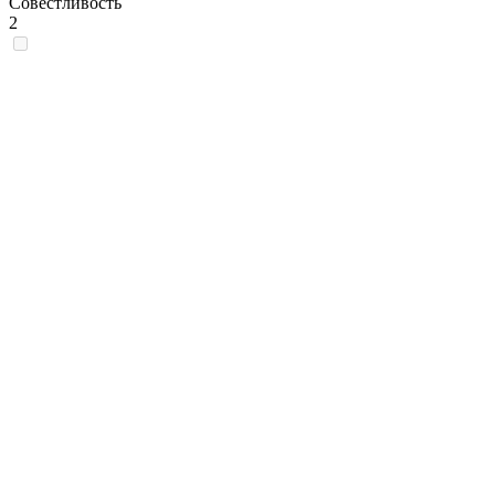
Совестливость
2