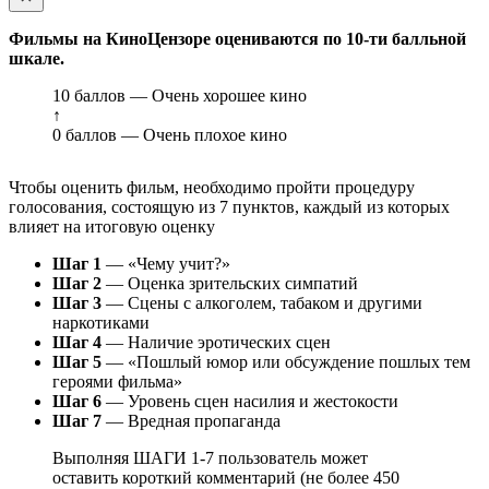
Фильмы на КиноЦензоре оцениваются по 10-ти балльной
шкале.
10 баллов — Очень хорошее кино
↑
0 баллов — Очень плохое кино
Чтобы оценить фильм, необходимо пройти процедуру
голосования, состоящую из 7 пунктов, каждый из которых
влияет на итоговую оценку
Шаг 1
— «Чему учит?»
Шаг 2
— Оценка зрительских симпатий
Шаг 3
— Сцены с алкоголем, табаком и другими
наркотиками
Шаг 4
— Наличие эротических сцен
Шаг 5
— «Пошлый юмор или обсуждение пошлых тем
героями фильма»
Шаг 6
— Уровень сцен насилия и жестокости
Шаг 7
— Вредная пропаганда
Выполняя ШАГИ 1-7 пользователь может
оставить короткий комментарий (не более 450