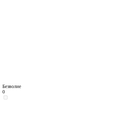
Безволие
0