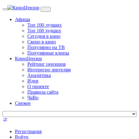
Toggle
navigation
Афиша
Топ 100 лучших
Топ 100 худших
Сегодня в кино
Скоро в кино
Популярно на ТВ
Популярные клипы
КиноЦензор
Рейтинг цензоров
Интересно зрителям
Аналитика
Идеи
О проекте
Правила сайта
ЧаВо
Свежее
Регистрация
Войти