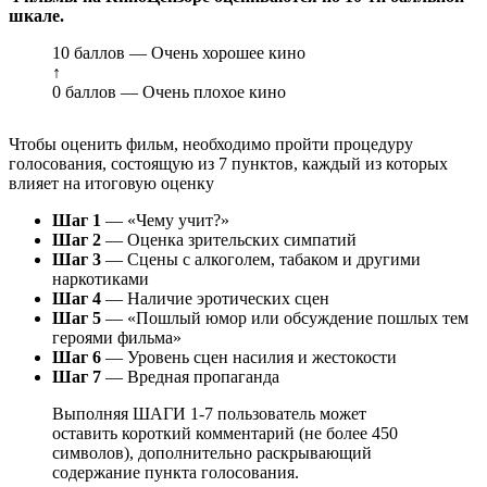
шкале.
10 баллов — Очень хорошее кино
↑
0 баллов — Очень плохое кино
Чтобы оценить фильм, необходимо пройти процедуру
голосования, состоящую из 7 пунктов, каждый из которых
влияет на итоговую оценку
Шаг 1
— «Чему учит?»
Шаг 2
— Оценка зрительских симпатий
Шаг 3
— Сцены с алкоголем, табаком и другими
наркотиками
Шаг 4
— Наличие эротических сцен
Шаг 5
— «Пошлый юмор или обсуждение пошлых тем
героями фильма»
Шаг 6
— Уровень сцен насилия и жестокости
Шаг 7
— Вредная пропаганда
Выполняя ШАГИ 1-7 пользователь может
оставить короткий комментарий (не более 450
символов), дополнительно раскрывающий
содержание пункта голосования.