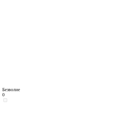
Безволие
0