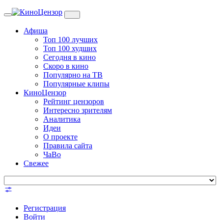
Toggle
navigation
Афиша
Топ 100 лучших
Топ 100 худших
Сегодня в кино
Скоро в кино
Популярно на ТВ
Популярные клипы
КиноЦензор
Рейтинг цензоров
Интересно зрителям
Аналитика
Идеи
О проекте
Правила сайта
ЧаВо
Свежее
Регистрация
Войти