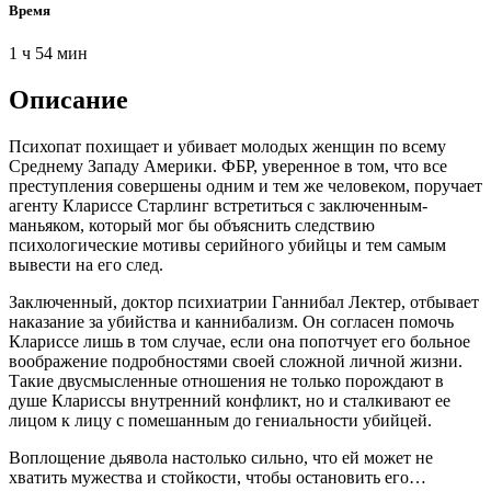
Время
1 ч 54 мин
Описание
Психопат похищает и убивает молодых женщин по всему
Среднему Западу Америки. ФБР, уверенное в том, что все
преступления совершены одним и тем же человеком, поручает
агенту Клариссе Старлинг встретиться с заключенным-
маньяком, который мог бы объяснить следствию
психологические мотивы серийного убийцы и тем самым
вывести на его след.
Заключенный, доктор психиатрии Ганнибал Лектер, отбывает
наказание за убийства и каннибализм. Он согласен помочь
Клариссе лишь в том случае, если она попотчует его больное
воображение подробностями своей сложной личной жизни.
Такие двусмысленные отношения не только порождают в
душе Клариссы внутренний конфликт, но и сталкивают ее
лицом к лицу с помешанным до гениальности убийцей.
Воплощение дьявола настолько сильно, что ей может не
хватить мужества и стойкости, чтобы остановить его…