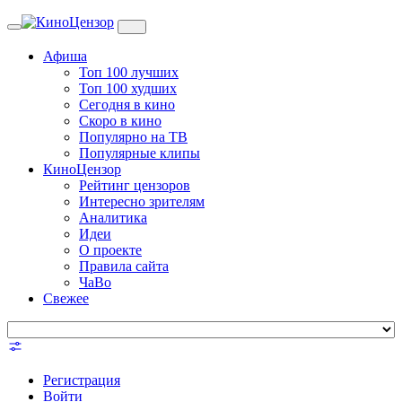
Toggle
navigation
Афиша
Топ 100 лучших
Топ 100 худших
Сегодня в кино
Скоро в кино
Популярно на ТВ
Популярные клипы
КиноЦензор
Рейтинг цензоров
Интересно зрителям
Аналитика
Идеи
О проекте
Правила сайта
ЧаВо
Свежее
Регистрация
Войти