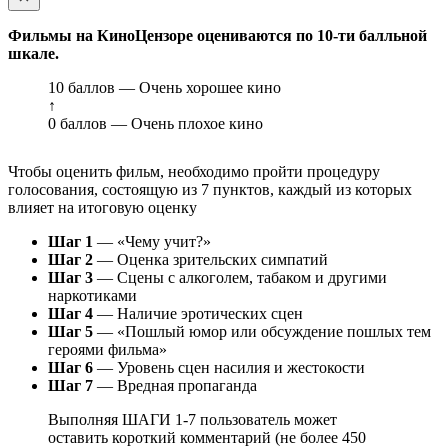
Фильмы на КиноЦензоре оцениваются по 10-ти балльной
шкале.
10 баллов — Очень хорошее кино
↑
0 баллов — Очень плохое кино
Чтобы оценить фильм, необходимо пройти процедуру
голосования, состоящую из 7 пунктов, каждый из которых
влияет на итоговую оценку
Шаг 1
— «Чему учит?»
Шаг 2
— Оценка зрительских симпатий
Шаг 3
— Сцены с алкоголем, табаком и другими
наркотиками
Шаг 4
— Наличие эротических сцен
Шаг 5
— «Пошлый юмор или обсуждение пошлых тем
героями фильма»
Шаг 6
— Уровень сцен насилия и жестокости
Шаг 7
— Вредная пропаганда
Выполняя ШАГИ 1-7 пользователь может
оставить короткий комментарий (не более 450