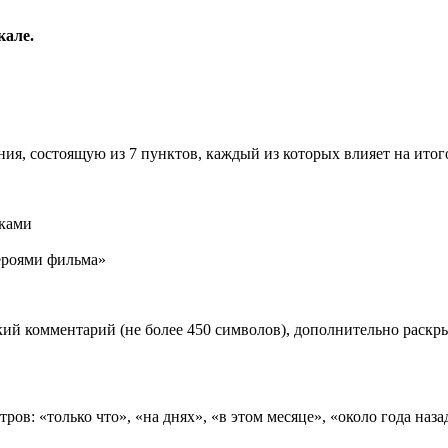
кале.
ия, состоящую из 7 пунктов, каждый из которых влияет на ито
иками
роями фильма»
ий комментарий (не более 450 символов), дополнительно раск
ов: «только что», «на днях», «в этом месяце», «около года наза