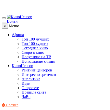
Войти
Меню
×
Афиша
Топ 100 лучших
Топ 100 худших
Сегодня в кино
Скоро в кино
Популярно на ТВ
Популярные клипы
КиноЦензор
Рейтинг цензоров
Интересно зрителям
Аналитика
Идеи
О проекте
Правила сайта
ЧаВо
Свежее