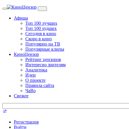
Toggle
navigation
Афиша
Топ 100 лучших
Топ 100 худших
Сегодня в кино
Скоро в кино
Популярно на ТВ
Популярные клипы
КиноЦензор
Рейтинг цензоров
Интересно зрителям
Аналитика
Идеи
О проекте
Правила сайта
ЧаВо
Свежее
Регистрация
Войти