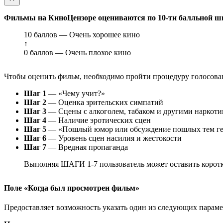
Фильмы на КиноЦензоре оцениваются по 10-ти балльной ш
10 баллов — Очень хорошее кино
↑
0 баллов — Очень плохое кино
Чтобы оценить фильм, необходимо пройти процедуру голосован
Шаг 1
— «Чему учит?»
Шаг 2
— Оценка зрительских симпатий
Шаг 3
— Сцены с алкоголем, табаком и другими наркот
Шаг 4
— Наличие эротических сцен
Шаг 5
— «Пошлый юмор или обсуждение пошлых тем ге
Шаг 6
— Уровень сцен насилия и жестокости
Шаг 7
— Вредная пропаганда
Выполняя ШАГИ 1-7 пользователь может оставить коротк
Поле «Когда был просмотрен фильм»
Предоставляет возможность указать один из следующих параметр