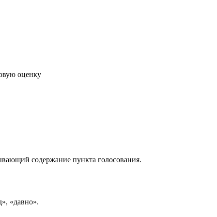
говую оценку
рывающий содержание пункта голосования.
д», «давно».