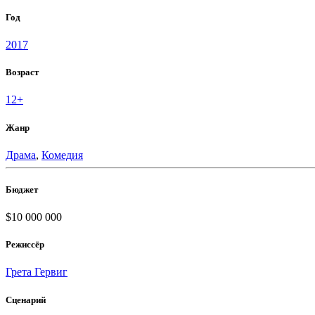
Год
2017
Возраст
12+
Жанр
Драма
,
Комедия
Бюджет
$10 000 000
Режиссёр
Грета Гервиг
Сценарий