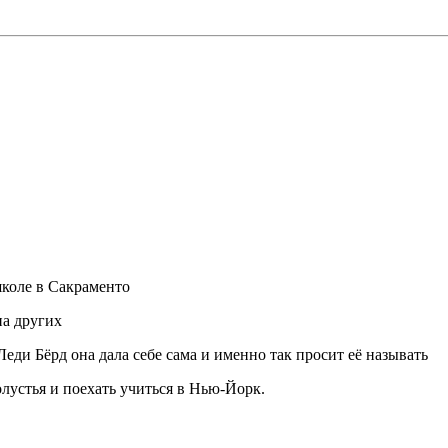
коле в Сакраменто
на других
еди Бёрд она дала себе сама и именно так просит её называть
олустья и поехать учиться в Нью-Йорк.