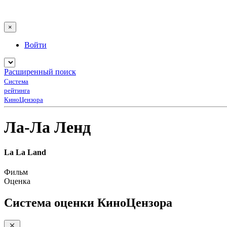
×
Войти
Расширенный поиск
Система
рейтинга
КиноЦензора
Ла-Ла Ленд
La La Land
Фильм
Оценка
Система оценки КиноЦензора