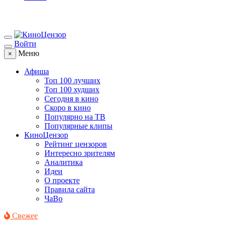
Войти
Меню
×
Афиша
Топ 100 лучших
Топ 100 худших
Сегодня в кино
Скоро в кино
Популярно на ТВ
Популярные клипы
КиноЦензор
Рейтинг цензоров
Интересно зрителям
Аналитика
Идеи
О проекте
Правила сайта
ЧаВо
Свежее