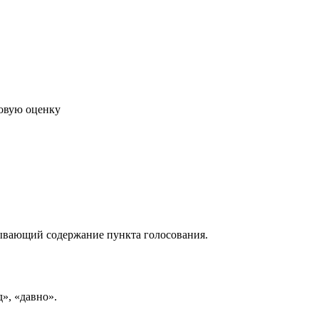
говую оценку
рывающий содержание пункта голосования.
д», «давно».