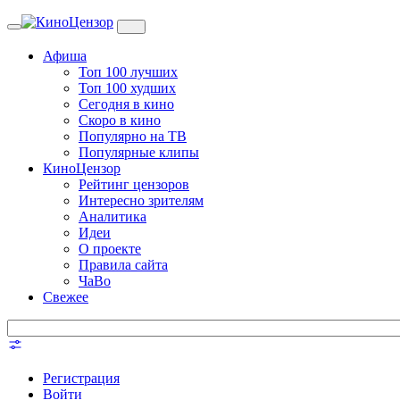
Toggle
navigation
Афиша
Топ 100 лучших
Топ 100 худших
Сегодня в кино
Скоро в кино
Популярно на ТВ
Популярные клипы
КиноЦензор
Рейтинг цензоров
Интересно зрителям
Аналитика
Идеи
О проекте
Правила сайта
ЧаВо
Свежее
Регистрация
Войти