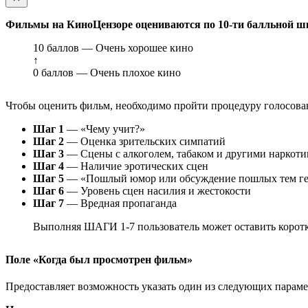
Фильмы на КиноЦензоре оцениваются по 10-ти балльной ш
10 баллов — Очень хорошее кино
↑
0 баллов — Очень плохое кино
Чтобы оценить фильм, необходимо пройти процедуру голосован
Шаг 1
— «Чему учит?»
Шаг 2
— Оценка зрительских симпатий
Шаг 3
— Сцены с алкоголем, табаком и другими наркот
Шаг 4
— Наличие эротических сцен
Шаг 5
— «Пошлый юмор или обсуждение пошлых тем ге
Шаг 6
— Уровень сцен насилия и жестокости
Шаг 7
— Вредная пропаганда
Выполняя ШАГИ 1-7 пользователь может оставить коротк
Поле «Когда был просмотрен фильм»
Предоставляет возможность указать один из следующих параметр