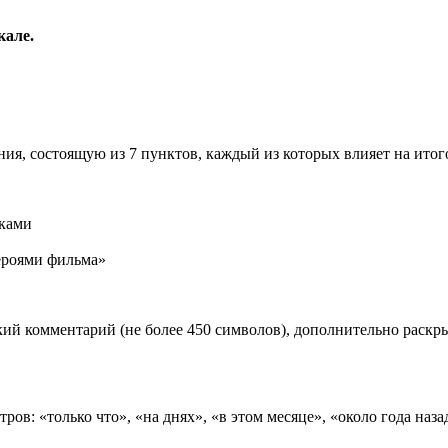
кале.
ия, состоящую из 7 пунктов, каждый из которых влияет на ито
иками
роями фильма»
ий комментарий (не более 450 символов), дополнительно раск
ов: «только что», «на днях», «в этом месяце», «около года наза