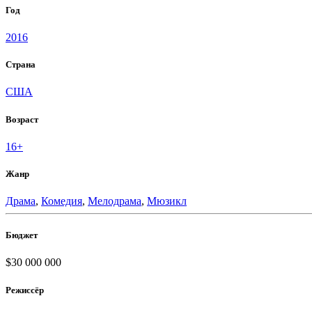
Год
2016
Страна
США
Возраст
16+
Жанр
Драма
,
Комедия
,
Мелодрама
,
Мюзикл
Бюджет
$30 000 000
Режиссёр