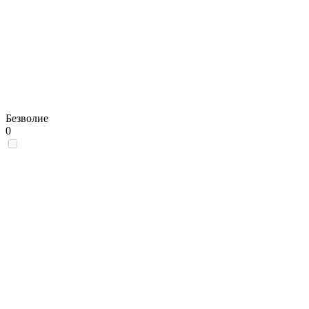
Безволие
0