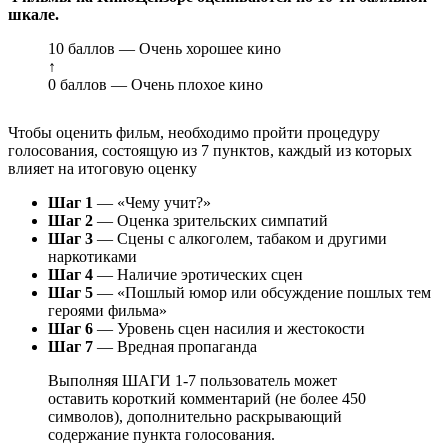
шкале.
10 баллов — Очень хорошее кино
↑
0 баллов — Очень плохое кино
Чтобы оценить фильм, необходимо пройти процедуру
голосования, состоящую из 7 пунктов, каждый из которых
влияет на итоговую оценку
Шаг 1
— «Чему учит?»
Шаг 2
— Оценка зрительских симпатий
Шаг 3
— Сцены с алкоголем, табаком и другими
наркотиками
Шаг 4
— Наличие эротических сцен
Шаг 5
— «Пошлый юмор или обсуждение пошлых тем
героями фильма»
Шаг 6
— Уровень сцен насилия и жестокости
Шаг 7
— Вредная пропаганда
Выполняя ШАГИ 1-7 пользователь может
оставить короткий комментарий (не более 450
символов), дополнительно раскрывающий
содержание пункта голосования.