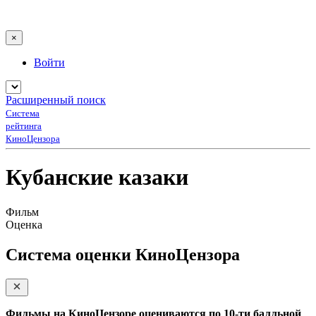
×
Войти
Расширенный поиск
Система
рейтинга
КиноЦензора
Кубанские казаки
Фильм
Оценка
Система оценки КиноЦензора
Фильмы на КиноЦензоре оцениваются по 10-ти балльной