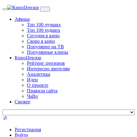
Toggle
navigation
Афиша
Топ 100 лучших
Топ 100 худших
Сегодня в кино
Скоро в кино
Популярно на ТВ
Популярные клипы
КиноЦензор
Рейтинг цензоров
Интересно зрителям
Аналитика
Идеи
О проекте
Правила сайта
ЧаВо
Свежее
Регистрация
Войти