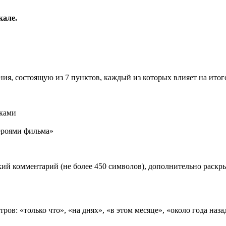
кале.
ия, состоящую из 7 пунктов, каждый из которых влияет на ито
иками
роями фильма»
ий комментарий (не более 450 символов), дополнительно раск
ов: «только что», «на днях», «в этом месяце», «около года наза