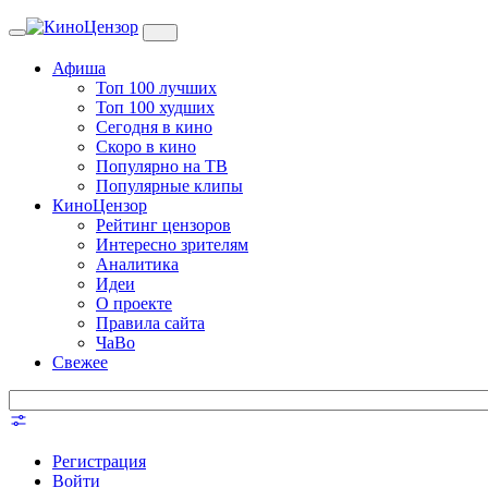
Toggle
navigation
Афиша
Топ 100 лучших
Топ 100 худших
Сегодня в кино
Скоро в кино
Популярно на ТВ
Популярные клипы
КиноЦензор
Рейтинг цензоров
Интересно зрителям
Аналитика
Идеи
О проекте
Правила сайта
ЧаВо
Свежее
Регистрация
Войти