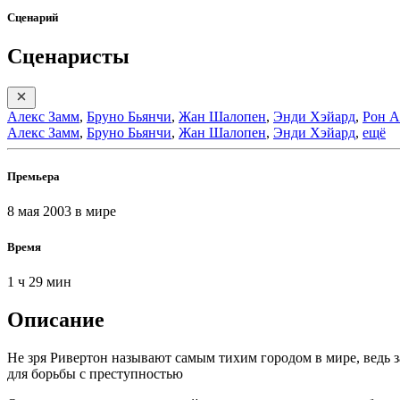
Сценарий
Сценаристы
Алекс Замм
,
Бруно Бьянчи
,
Жан Шалопен
,
Энди Хэйард
,
Рон А
Алекс Замм
,
Бруно Бьянчи
,
Жан Шалопен
,
Энди Хэйард
,
ещё
Премьера
8 мая 2003
в мире
Время
1 ч 29 мин
Описание
Не зря Ривертон называют самым тихим городом в мире, ведь 
для борьбы с преступностью