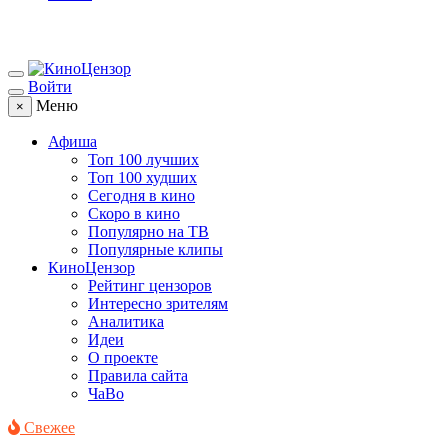
Войти
Меню
×
Афиша
Топ 100 лучших
Топ 100 худших
Сегодня в кино
Скоро в кино
Популярно на ТВ
Популярные клипы
КиноЦензор
Рейтинг цензоров
Интересно зрителям
Аналитика
Идеи
О проекте
Правила сайта
ЧаВо
Свежее