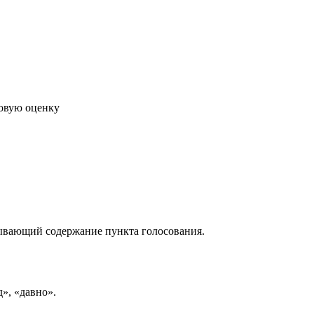
говую оценку
рывающий содержание пункта голосования.
д», «давно».