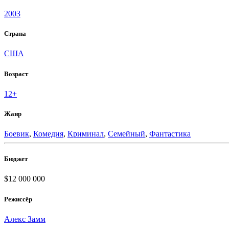
2003
Страна
США
Возраст
12+
Жанр
Боевик
,
Комедия
,
Криминал
,
Семейный
,
Фантастика
Бюджет
$12 000 000
Режиссёр
Алекс Замм