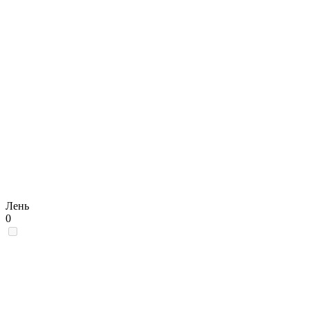
Лень
0