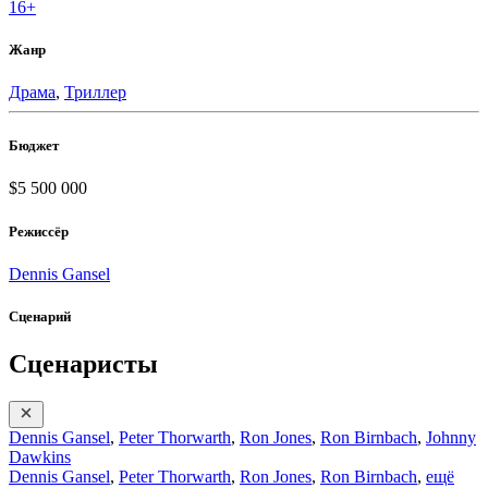
16+
Жанр
Драма
,
Триллер
Бюджет
$5 500 000
Режиссёр
Dennis Gansel
Сценарий
Сценаристы
Dennis Gansel
,
Peter Thorwarth
,
Ron Jones
,
Ron Birnbach
,
Johnny
Dawkins
Dennis Gansel
,
Peter Thorwarth
,
Ron Jones
,
Ron Birnbach
,
ещё