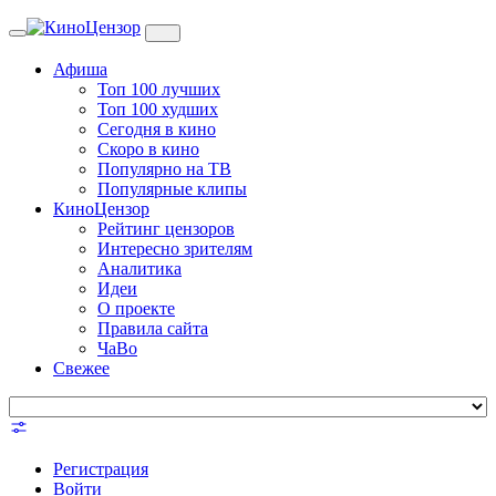
Toggle
navigation
Афиша
Топ 100 лучших
Топ 100 худших
Сегодня в кино
Скоро в кино
Популярно на ТВ
Популярные клипы
КиноЦензор
Рейтинг цензоров
Интересно зрителям
Аналитика
Идеи
О проекте
Правила сайта
ЧаВо
Свежее
Регистрация
Войти