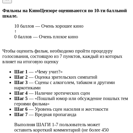
Фильмы на КиноЦензоре оцениваются по 10-ти балльной
шкале.
10 баллов — Очень хорошее кино
↑
0 баллов — Очень плохое кино
Чтобы оценить фильм, необходимо пройти процедуру
голосования, состоящую из 7 пунктов, каждый из которых
влияет на итоговую оценку
Шаг 1
— «Чему учит?»
Шаг 2
— Оценка зрительских симпатий
Шаг 3
— Сцены с алкоголем, табаком и другими
наркотиками
Шаг 4
— Наличие эротических сцен
Шаг 5
— «Пошлый юмор или обсуждение пошлых тем
героями фильма»
Шаг 6
— Уровень сцен насилия и жестокости
Шаг 7
— Вредная пропаганда
Выполняя ШАГИ 1-7 пользователь может
оставить короткий комментарий (не более 450