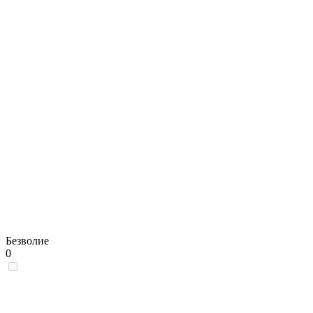
Безволие
0