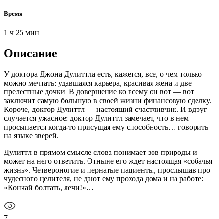
Время
1 ч 25 мин
Описание
У доктора Джона Дулиттла есть, кажется, все, о чем только
можно мечтать: удавшаяся карьера, красивая жена и две
прелестные дочки. В довершение ко всему он вот — вот
заключит самую большую в своей жизни финансовую сделку.
Короче, доктор Дулиттл — настоящий счастливчик. И вдруг
случается ужасное: доктор Дулиттл замечает, что в нем
просыпается когда-то присущая ему способность… говорить
на языке зверей.
Дулиттл в прямом смысле слова понимает зов природы и
может на него ответить. Отныне его ждет настоящая «собачья
жизнь». Четвероногие и пернатые пациенты, прослышав про
чудесного целителя, не дают ему прохода дома и на работе:
«Кончай болтать, лечи!»…
7