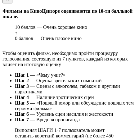
Фильмы на КиноЦензоре оцениваются по 10-ти балльной
шкале.
10 баллов — Очень хорошее кино
↑
0 баллов — Очень плохое кино
Чтобы оценить фильм, необходимо пройти процедуру
голосования, состоящую из 7 пунктов, каждый из которых
влияет на итоговую оценку
Шаг 1
— «Чему учит?»
Шаг 2
— Оценка зрительских симпатий
Шаг 3
— Сцены с алкоголем, табаком и другими
наркотиками
Шаг 4
— Наличие эротических сцен
Шаг 5
— «Пошлый юмор или обсуждение пошлых тем
героями фильма»
Шаг 6
— Уровень сцен насилия и жестокости
Шаг 7
— Вредная пропаганда
Выполняя ШАГИ 1-7 пользователь может
оставить короткий комментарий (не более 450