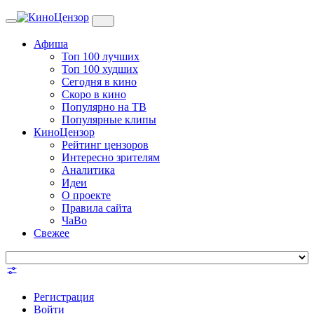
Toggle
navigation
Афиша
Топ 100 лучших
Топ 100 худших
Сегодня в кино
Скоро в кино
Популярно на ТВ
Популярные клипы
КиноЦензор
Рейтинг цензоров
Интересно зрителям
Аналитика
Идеи
О проекте
Правила сайта
ЧаВо
Свежее
Регистрация
Войти