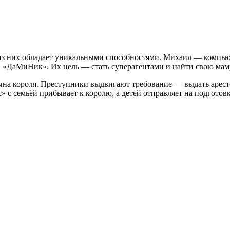
 из них обладает уникальными способностями. Михаил — компью
в «ДаМиНик». Их цель — стать суперагентами и найти свою маму
ына короля. Преступники выдвигают требование — выдать арест
 с семьёй прибывает к королю, а детей отправляет на подготовк