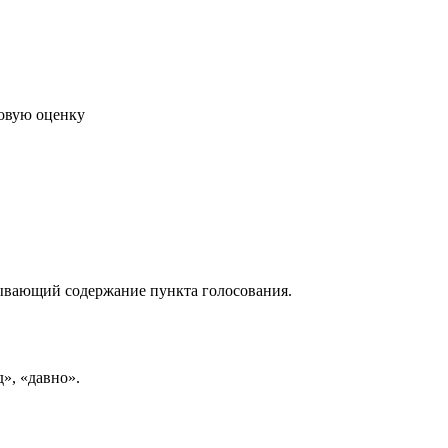
говую оценку
рывающий содержание пункта голосования.
д», «давно».