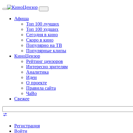
Toggle
navigation
Афиша
Топ 100 лучших
Топ 100 худших
Сегодня в кино
Скоро в кино
Популярно на ТВ
Популярные клипы
КиноЦензор
Рейтинг цензоров
Интересно зрителям
Аналитика
Идеи
О проекте
Правила сайта
ЧаВо
Свежее
Регистрация
Войти