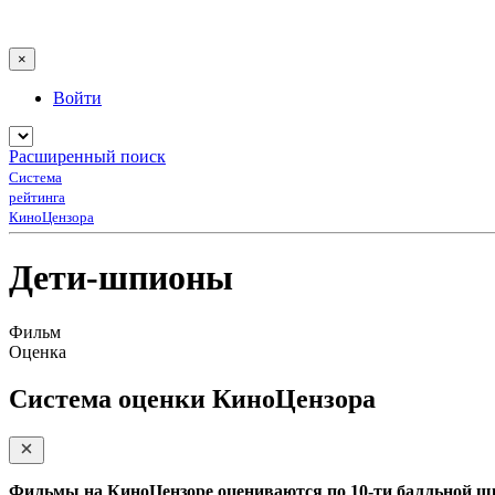
×
Войти
Расширенный поиск
Система
рейтинга
КиноЦензора
Дети-шпионы
Фильм
Оценка
Система оценки КиноЦензора
Фильмы на КиноЦензоре оцениваются по 10-ти балльной ш