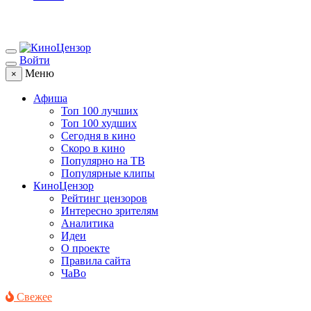
Войти
Меню
×
Афиша
Топ 100 лучших
Топ 100 худших
Сегодня в кино
Скоро в кино
Популярно на ТВ
Популярные клипы
КиноЦензор
Рейтинг цензоров
Интересно зрителям
Аналитика
Идеи
О проекте
Правила сайта
ЧаВо
Свежее