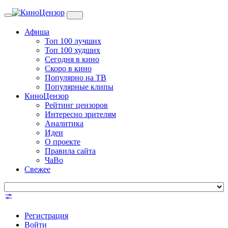
Toggle
navigation
Афиша
Топ 100 лучших
Топ 100 худших
Сегодня в кино
Скоро в кино
Популярно на ТВ
Популярные клипы
КиноЦензор
Рейтинг цензоров
Интересно зрителям
Аналитика
Идеи
О проекте
Правила сайта
ЧаВо
Свежее
Регистрация
Войти