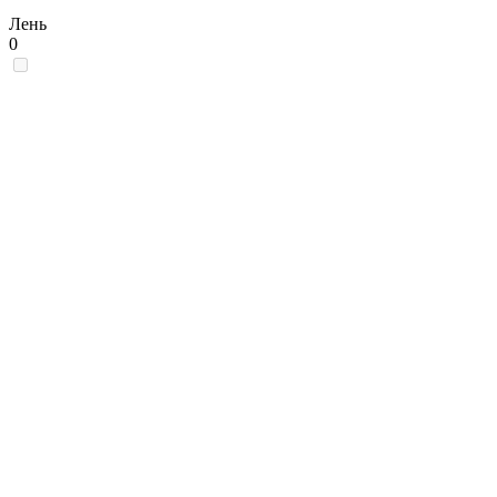
Лень
0