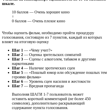
шкале.
10 баллов — Очень хорошее кино
↑
0 баллов — Очень плохое кино
Чтобы оценить фильм, необходимо пройти процедуру
голосования, состоящую из 7 пунктов, каждый из которых
влияет на итоговую оценку
Шаг 1
— «Чему учит?»
Шаг 2
— Оценка зрительских симпатий
Шаг 3
— Сцены с алкоголем, табаком и другими
наркотиками
Шаг 4
— Наличие эротических сцен
Шаг 5
— «Пошлый юмор или обсуждение пошлых тем
героями фильма»
Шаг 6
— Уровень сцен насилия и жестокости
Шаг 7
— Вредная пропаганда
Выполняя ШАГИ 1-7 пользователь может
оставить короткий комментарий (не более 450
символов), дополнительно раскрывающий
содержание пункта голосования.