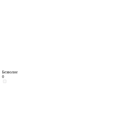
Безволие
0