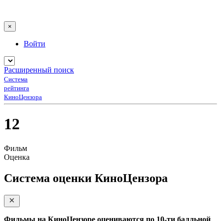
×
Войти
Расширенный поиск
Система
рейтинга
КиноЦензора
12
Фильм
Оценка
Система оценки КиноЦензора
Фильмы на КиноЦензоре оцениваются по 10-ти балльной