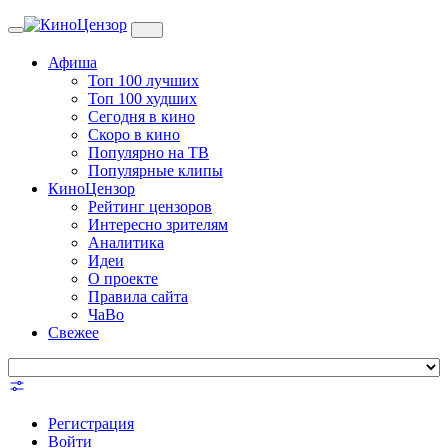
Toggle
navigation
Афиша
Топ 100 лучших
Топ 100 худших
Сегодня в кино
Скоро в кино
Популярно на ТВ
Популярные клипы
КиноЦензор
Рейтинг цензоров
Интересно зрителям
Аналитика
Идеи
О проекте
Правила сайта
ЧаВо
Свежее
Регистрация
Войти