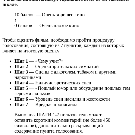
шкале.
10 баллов — Очень хорошее кино
↑
0 баллов — Очень плохое кино
Чтобы оценить фильм, необходимо пройти процедуру
голосования, состоящую из 7 пунктов, каждый из которых
влияет на итоговую оценку
Шаг 1
— «Чему учит?»
Шаг 2
— Оценка зрительских симпатий
Шаг 3
— Сцены с алкоголем, табаком и другими
наркотиками
Шаг 4
— Наличие эротических сцен
Шаг 5
— «Пошлый юмор или обсуждение пошлых тем
героями фильма»
Шаг 6
— Уровень сцен насилия и жестокости
Шаг 7
— Вредная пропаганда
Выполняя ШАГИ 1-7 пользователь может
оставить короткий комментарий (не более 450
символов), дополнительно раскрывающий
содержание пункта голосования.