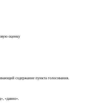
говую оценку
рывающий содержание пункта голосования.
д», «давно».