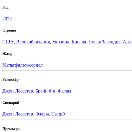
Год
2022
Страны
США
,
Великобритания
,
Украина
,
Канада
,
Новая Зеландия
,
Авс
Жанр
Мультфильм-сериал
Режиссёр
Джон Лассетер
,
Брайн Фи
,
Фзлвы
Сценарий
Джон Лассетер
,
Фзлвы
,
Userp0
Премьера