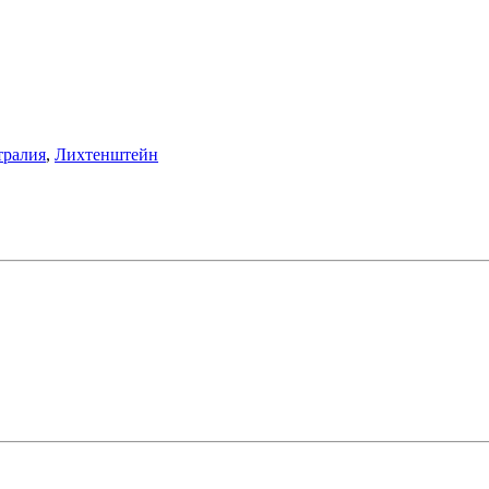
тралия
,
Лихтенштейн