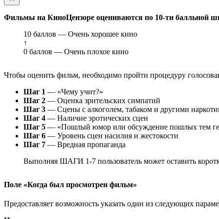
Фильмы на КиноЦензоре оцениваются по 10-ти балльной ш
10 баллов — Очень хорошее кино
↑
0 баллов — Очень плохое кино
Чтобы оценить фильм, необходимо пройти процедуру голосован
Шаг 1
— «Чему учит?»
Шаг 2
— Оценка зрительских симпатий
Шаг 3
— Сцены с алкоголем, табаком и другими наркот
Шаг 4
— Наличие эротических сцен
Шаг 5
— «Пошлый юмор или обсуждение пошлых тем ге
Шаг 6
— Уровень сцен насилия и жестокости
Шаг 7
— Вредная пропаганда
Выполняя ШАГИ 1-7 пользователь может оставить коротк
Поле «Когда был просмотрен фильм»
Предоставляет возможность указать один из следующих параметр