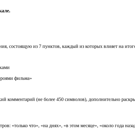
кале.
ия, состоящую из 7 пунктов, каждый из которых влияет на ито
иками
роями фильма»
ий комментарий (не более 450 символов), дополнительно раск
ов: «только что», «на днях», «в этом месяце», «около года наза