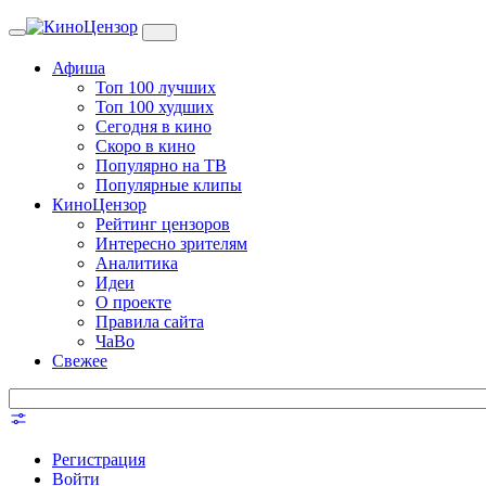
Toggle
navigation
Афиша
Топ 100 лучших
Топ 100 худших
Сегодня в кино
Скоро в кино
Популярно на ТВ
Популярные клипы
КиноЦензор
Рейтинг цензоров
Интересно зрителям
Аналитика
Идеи
О проекте
Правила сайта
ЧаВо
Свежее
Регистрация
Войти