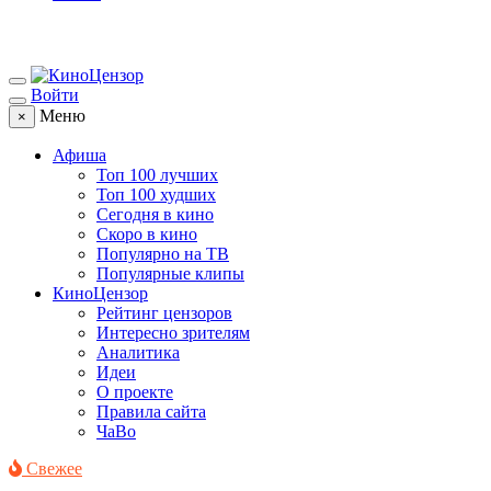
Войти
Меню
×
Афиша
Топ 100 лучших
Топ 100 худших
Сегодня в кино
Скоро в кино
Популярно на ТВ
Популярные клипы
КиноЦензор
Рейтинг цензоров
Интересно зрителям
Аналитика
Идеи
О проекте
Правила сайта
ЧаВо
Свежее