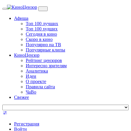
Toggle
navigation
Афиша
Топ 100 лучших
Топ 100 худших
Сегодня в кино
Скоро в кино
Популярно на ТВ
Популярные клипы
КиноЦензор
Рейтинг цензоров
Интересно зрителям
Аналитика
Идеи
О проекте
Правила сайта
ЧаВо
Свежее
Регистрация
Войти