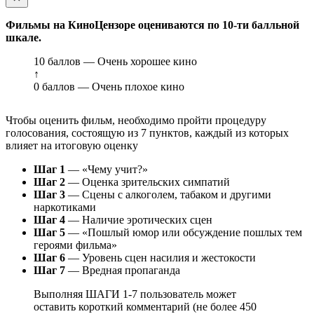
Фильмы на КиноЦензоре оцениваются по 10-ти балльной
шкале.
10 баллов — Очень хорошее кино
↑
0 баллов — Очень плохое кино
Чтобы оценить фильм, необходимо пройти процедуру
голосования, состоящую из 7 пунктов, каждый из которых
влияет на итоговую оценку
Шаг 1
— «Чему учит?»
Шаг 2
— Оценка зрительских симпатий
Шаг 3
— Сцены с алкоголем, табаком и другими
наркотиками
Шаг 4
— Наличие эротических сцен
Шаг 5
— «Пошлый юмор или обсуждение пошлых тем
героями фильма»
Шаг 6
— Уровень сцен насилия и жестокости
Шаг 7
— Вредная пропаганда
Выполняя ШАГИ 1-7 пользователь может
оставить короткий комментарий (не более 450