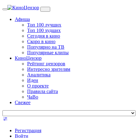
Toggle
navigation
Афиша
Топ 100 лучших
Топ 100 худших
Сегодня в кино
Скоро в кино
Популярно на ТВ
Популярные клипы
КиноЦензор
Рейтинг цензоров
Интересно зрителям
Аналитика
Идеи
О проекте
Правила сайта
ЧаВо
Свежее
Регистрация
Войти