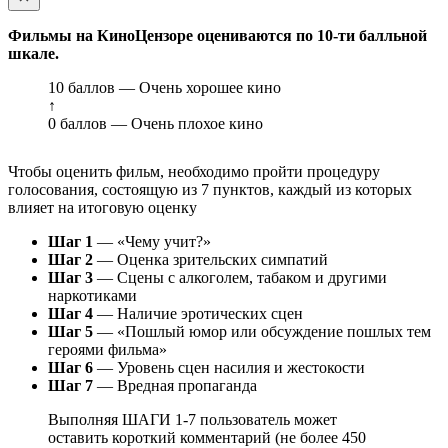
Фильмы на КиноЦензоре оцениваются по 10-ти балльной
шкале.
10 баллов — Очень хорошее кино
↑
0 баллов — Очень плохое кино
Чтобы оценить фильм, необходимо пройти процедуру
голосования, состоящую из 7 пунктов, каждый из которых
влияет на итоговую оценку
Шаг 1
— «Чему учит?»
Шаг 2
— Оценка зрительских симпатий
Шаг 3
— Сцены с алкоголем, табаком и другими
наркотиками
Шаг 4
— Наличие эротических сцен
Шаг 5
— «Пошлый юмор или обсуждение пошлых тем
героями фильма»
Шаг 6
— Уровень сцен насилия и жестокости
Шаг 7
— Вредная пропаганда
Выполняя ШАГИ 1-7 пользователь может
оставить короткий комментарий (не более 450