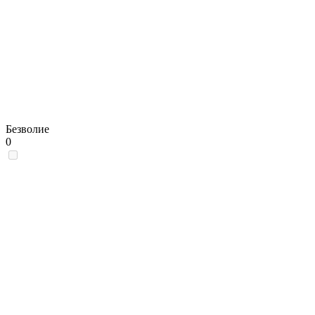
Безволие
0