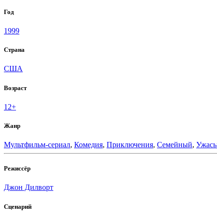
Год
1999
Страна
США
Возраст
12+
Жанр
Мультфильм-сериал
,
Комедия
,
Приключения
,
Семейный
,
Ужас
Режиссёр
Джон Дилворт
Сценарий