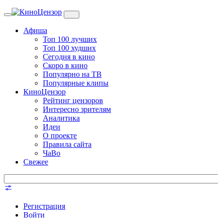
Toggle
navigation
Афиша
Топ 100 лучших
Топ 100 худших
Сегодня в кино
Скоро в кино
Популярно на ТВ
Популярные клипы
КиноЦензор
Рейтинг цензоров
Интересно зрителям
Аналитика
Идеи
О проекте
Правила сайта
ЧаВо
Свежее
Регистрация
Войти