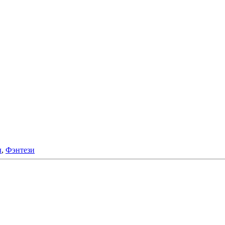
ы
,
Фэнтези