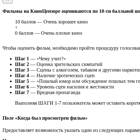
Фильмы на КиноЦензоре оцениваются по 10-ти балльной ш
10 баллов — Очень хорошее кино
↑
0 баллов — Очень плохое кино
Чтобы оценить фильм, необходимо пройти процедуру голосован
Шаг 1
— «Чему учит?»
Шаг 2
— Оценка зрительских симпатий
Шаг 3
— Сцены с алкоголем, табаком и другими наркот
Шаг 4
— Наличие эротических сцен
Шаг 5
— «Пошлый юмор или обсуждение пошлых тем ге
Шаг 6
— Уровень сцен насилия и жестокости
Шаг 7
— Вредная пропаганда
Выполняя ШАГИ 1-7 пользователь может оставить коротк
Поле «Когда был просмотрен фильм»
Предоставляет возможность указать один из следующих параметр