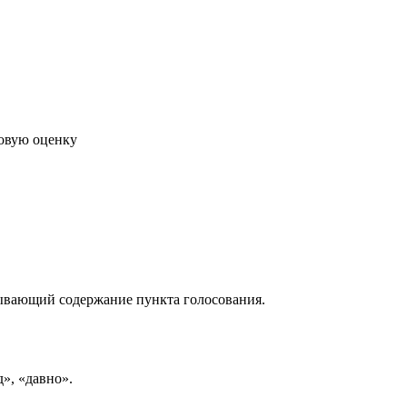
говую оценку
рывающий содержание пункта голосования.
д», «давно».