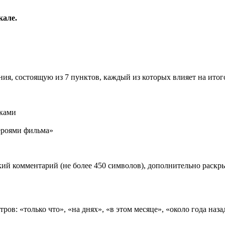
кале.
ия, состоящую из 7 пунктов, каждый из которых влияет на ито
иками
роями фильма»
ий комментарий (не более 450 символов), дополнительно раск
ов: «только что», «на днях», «в этом месяце», «около года наза