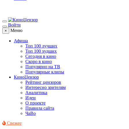
Войти
Меню
×
Афиша
Топ 100 лучших
Топ 100 худших
Сегодня в кино
Скоро в кино
Популярно на ТВ
Популярные клипы
КиноЦензор
Рейтинг цензоров
Интересно зрителям
Аналитика
Идеи
О проекте
Правила сайта
ЧаВо
Свежее