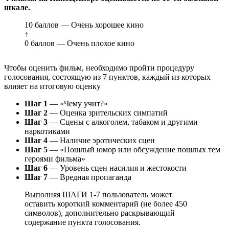
шкале.
10 баллов — Очень хорошее кино
↑
0 баллов — Очень плохое кино
Чтобы оценить фильм, необходимо пройти процедуру
голосования, состоящую из 7 пунктов, каждый из которых
влияет на итоговую оценку
Шаг 1
— «Чему учит?»
Шаг 2
— Оценка зрительских симпатий
Шаг 3
— Сцены с алкоголем, табаком и другими
наркотиками
Шаг 4
— Наличие эротических сцен
Шаг 5
— «Пошлый юмор или обсуждение пошлых тем
героями фильма»
Шаг 6
— Уровень сцен насилия и жестокости
Шаг 7
— Вредная пропаганда
Выполняя ШАГИ 1-7 пользователь может
оставить короткий комментарий (не более 450
символов), дополнительно раскрывающий
содержание пункта голосования.