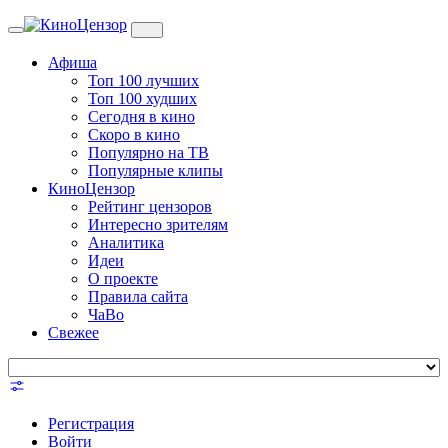
Toggle
navigation
Афиша
Топ 100 лучших
Топ 100 худших
Сегодня в кино
Скоро в кино
Популярно на ТВ
Популярные клипы
КиноЦензор
Рейтинг цензоров
Интересно зрителям
Аналитика
Идеи
О проекте
Правила сайта
ЧаВо
Свежее
Регистрация
Войти