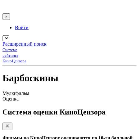
×
Войти
Расширенный поиск
Система
рейтинга
КиноЦензора
Барбоскины
Мультфильм
Оценка
Система оценки КиноЦензора
Фильмы на КиноЦензоре оцениваются по 10-ти балльной