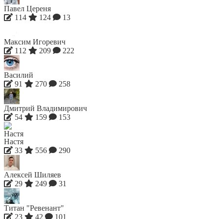
Павел Цереня
114
124
13
Максим Игоревич
112
209
222
Василий
91
270
258
Дмитрий Владимирович
54
159
153
Настя
33
556
290
Алексей Шиляев
29
249
31
Титан "Ревенант"
23
42
101