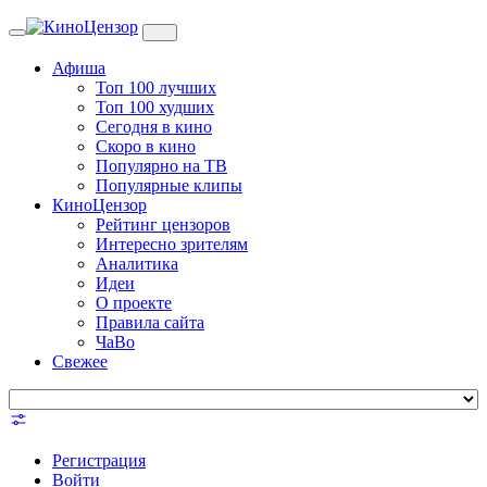
Toggle
navigation
Афиша
Топ 100 лучших
Топ 100 худших
Сегодня в кино
Скоро в кино
Популярно на ТВ
Популярные клипы
КиноЦензор
Рейтинг цензоров
Интересно зрителям
Аналитика
Идеи
О проекте
Правила сайта
ЧаВо
Свежее
Регистрация
Войти