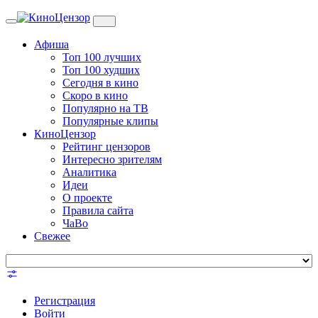
Toggle
navigation
Афиша
Топ 100 лучших
Топ 100 худших
Сегодня в кино
Скоро в кино
Популярно на ТВ
Популярные клипы
КиноЦензор
Рейтинг цензоров
Интересно зрителям
Аналитика
Идеи
О проекте
Правила сайта
ЧаВо
Свежее
Регистрация
Войти