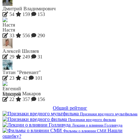
Дмитрий Владимирович
54
159
153
Настя
33
556
290
Алексей Шиляев
29
249
31
Титан "Ревенант"
23
42
101
Евгений Макаров
22
357
156
Общий рейтинг
Признаки вредного мультфильма
Признаки вредного фильма
Лекции о влиянии Голливуда
Нашли
Фильмы о влиянии СМИ
ошибку?