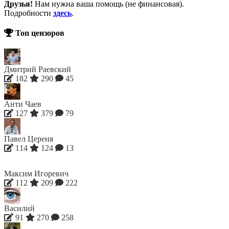
Друзья!
Нам нужна ваша помощь (не финансовая).
Подробности
здесь
.
Топ цензоров
Дмитрий Раевский
182
290
45
Анти Чаев
127
379
79
Павел Цереня
114
124
13
Максим Игоревич
112
209
222
Василий
91
270
258