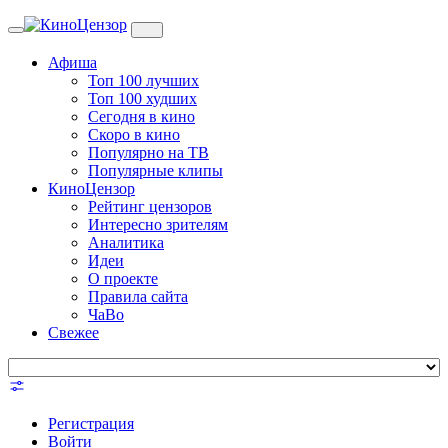
Toggle
navigation
Афиша
Топ 100 лучших
Топ 100 худших
Сегодня в кино
Скоро в кино
Популярно на ТВ
Популярные клипы
КиноЦензор
Рейтинг цензоров
Интересно зрителям
Аналитика
Идеи
О проекте
Правила сайта
ЧаВо
Свежее
Регистрация
Войти