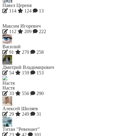
Павел Цереня
114
124
13
Максим Игоревич
112
209
222
Василий
91
270
258
Дмитрий Владимирович
54
159
153
Настя
33
556
290
Алексей Шиляев
29
249
31
Титан "Ревенант"
23
42
101