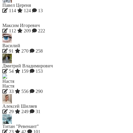
Павел Цереня
114
124
13
Максим Игоревич
112
209
222
Василий
91
270
258
Дмитрий Владимирович
54
159
153
Настя
33
556
290
Алексей Шиляев
29
249
31
Титан "Ревенант"
23
42
101