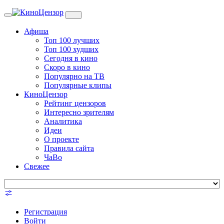
Toggle
navigation
Афиша
Топ 100 лучших
Топ 100 худших
Сегодня в кино
Скоро в кино
Популярно на ТВ
Популярные клипы
КиноЦензор
Рейтинг цензоров
Интересно зрителям
Аналитика
Идеи
О проекте
Правила сайта
ЧаВо
Свежее
Регистрация
Войти