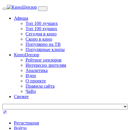
Toggle
navigation
Афиша
Топ 100 лучших
Топ 100 худших
Сегодня в кино
Скоро в кино
Популярно на ТВ
Популярные клипы
КиноЦензор
Рейтинг цензоров
Интересно зрителям
Аналитика
Идеи
О проекте
Правила сайта
ЧаВо
Свежее
Регистрация
Войти