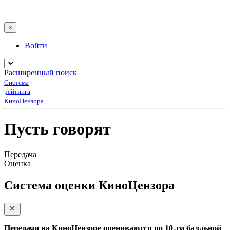
×
Войти
Расширенный поиск
Система
рейтинга
КиноЦензора
Пусть говорят
Передача
Оценка
Система оценки КиноЦензора
Передачи на КиноЦензоре оцениваются по 10-ти балльной