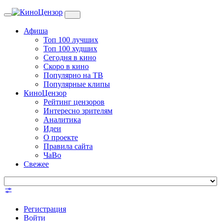
Toggle
navigation
Афиша
Топ 100 лучших
Топ 100 худших
Сегодня в кино
Скоро в кино
Популярно на ТВ
Популярные клипы
КиноЦензор
Рейтинг цензоров
Интересно зрителям
Аналитика
Идеи
О проекте
Правила сайта
ЧаВо
Свежее
Регистрация
Войти