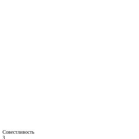
Совестливость
3