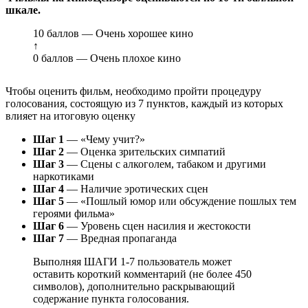
шкале.
10 баллов — Очень хорошее кино
↑
0 баллов — Очень плохое кино
Чтобы оценить фильм, необходимо пройти процедуру
голосования, состоящую из 7 пунктов, каждый из которых
влияет на итоговую оценку
Шаг 1
— «Чему учит?»
Шаг 2
— Оценка зрительских симпатий
Шаг 3
— Сцены с алкоголем, табаком и другими
наркотиками
Шаг 4
— Наличие эротических сцен
Шаг 5
— «Пошлый юмор или обсуждение пошлых тем
героями фильма»
Шаг 6
— Уровень сцен насилия и жестокости
Шаг 7
— Вредная пропаганда
Выполняя ШАГИ 1-7 пользователь может
оставить короткий комментарий (не более 450
символов), дополнительно раскрывающий
содержание пункта голосования.