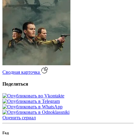
Сводная карточка
Поделиться
Оценить
сериал
Год