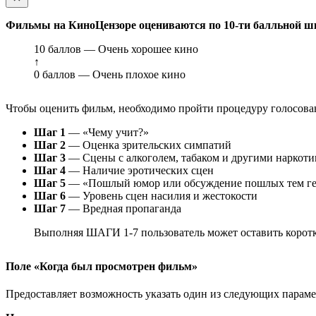
Фильмы на КиноЦензоре оцениваются по 10-ти балльной ш
10 баллов — Очень хорошее кино
↑
0 баллов — Очень плохое кино
Чтобы оценить фильм, необходимо пройти процедуру голосован
Шаг 1
— «Чему учит?»
Шаг 2
— Оценка зрительских симпатий
Шаг 3
— Сцены с алкоголем, табаком и другими наркот
Шаг 4
— Наличие эротических сцен
Шаг 5
— «Пошлый юмор или обсуждение пошлых тем ге
Шаг 6
— Уровень сцен насилия и жестокости
Шаг 7
— Вредная пропаганда
Выполняя ШАГИ 1-7 пользователь может оставить коротк
Поле «Когда был просмотрен фильм»
Предоставляет возможность указать один из следующих параметр