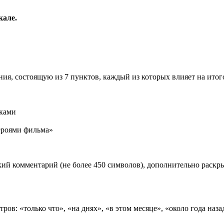
кале.
ия, состоящую из 7 пунктов, каждый из которых влияет на ито
иками
роями фильма»
ий комментарий (не более 450 символов), дополнительно раск
ов: «только что», «на днях», «в этом месяце», «около года наза