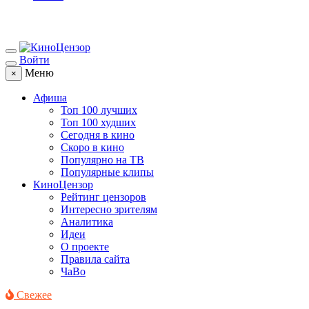
Войти
Меню
×
Афиша
Топ 100 лучших
Топ 100 худших
Сегодня в кино
Скоро в кино
Популярно на ТВ
Популярные клипы
КиноЦензор
Рейтинг цензоров
Интересно зрителям
Аналитика
Идеи
О проекте
Правила сайта
ЧаВо
Свежее