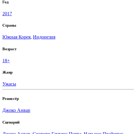
Год
2017
Страны
Южная Корея
,
Индонезия
Возраст
18+
Жанр
Ужасы
Режиссёр
Джоко Анвар
Сценарий
Джоко Анвар
,
Сисворо Гаутама Путра
,
Нарьоно Прайитно