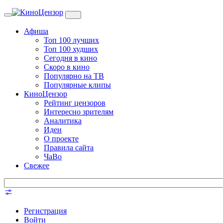
Toggle
navigation
Афиша
Топ 100 лучших
Топ 100 худших
Сегодня в кино
Скоро в кино
Популярно на ТВ
Популярные клипы
КиноЦензор
Рейтинг цензоров
Интересно зрителям
Аналитика
Идеи
О проекте
Правила сайта
ЧаВо
Свежее
Регистрация
Войти