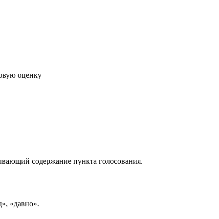
говую оценку
рывающий содержание пункта голосования.
д», «давно».