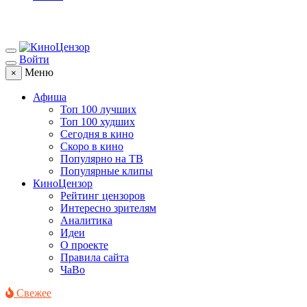
Войти
Меню
×
Афиша
Топ 100 лучших
Топ 100 худших
Сегодня в кино
Скоро в кино
Популярно на ТВ
Популярные клипы
КиноЦензор
Рейтинг цензоров
Интересно зрителям
Аналитика
Идеи
О проекте
Правила сайта
ЧаВо
Свежее