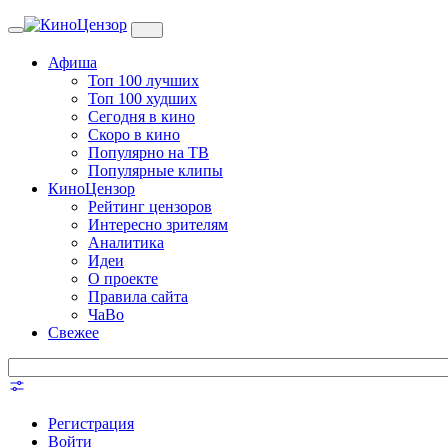
Toggle
navigation
Афиша
Топ 100 лучших
Топ 100 худших
Сегодня в кино
Скоро в кино
Популярно на ТВ
Популярные клипы
КиноЦензор
Рейтинг цензоров
Интересно зрителям
Аналитика
Идеи
О проекте
Правила сайта
ЧаВо
Свежее
Регистрация
Войти