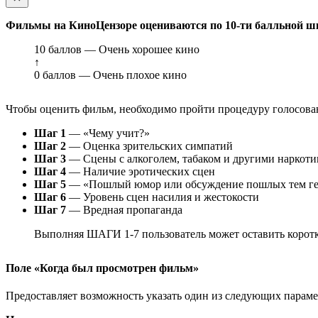
Фильмы на КиноЦензоре оцениваются по 10-ти балльной ш
10 баллов — Очень хорошее кино
↑
0 баллов — Очень плохое кино
Чтобы оценить фильм, необходимо пройти процедуру голосован
Шаг 1
— «Чему учит?»
Шаг 2
— Оценка зрительских симпатий
Шаг 3
— Сцены с алкоголем, табаком и другими наркот
Шаг 4
— Наличие эротических сцен
Шаг 5
— «Пошлый юмор или обсуждение пошлых тем ге
Шаг 6
— Уровень сцен насилия и жестокости
Шаг 7
— Вредная пропаганда
Выполняя ШАГИ 1-7 пользователь может оставить коротк
Поле «Когда был просмотрен фильм»
Предоставляет возможность указать один из следующих параметр