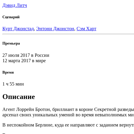
Дэвид Литч
Сценарий
Курт Джонстад
,
Энтони Джонстон
,
Сэм Харт
Премьера
27 июля 2017
в России
12 марта 2017
в мире
Время
1 ч 55 мин
Описание
Агент Лоррейн Бротон, бриллиант в короне Секретной разведы
арсенал своих уникальных умений во время невыполнимых ми
В неспокойном Берлине, куда ее направляют с заданием верну