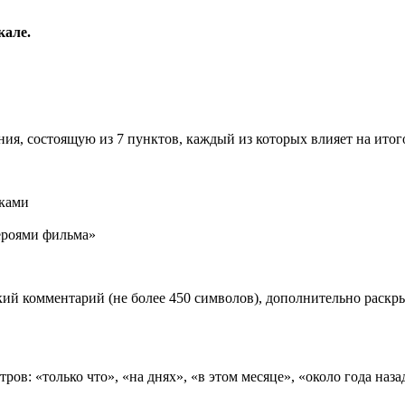
кале.
ия, состоящую из 7 пунктов, каждый из которых влияет на ито
иками
роями фильма»
ий комментарий (не более 450 символов), дополнительно раск
ов: «только что», «на днях», «в этом месяце», «около года наза