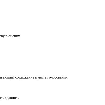
говую оценку
рывающий содержание пункта голосования.
д», «давно».