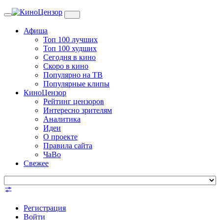
Toggle
navigation
Афиша
Топ 100 лучших
Топ 100 худших
Сегодня в кино
Скоро в кино
Популярно на ТВ
Популярные клипы
КиноЦензор
Рейтинг цензоров
Интересно зрителям
Аналитика
Идеи
О проекте
Правила сайта
ЧаВо
Свежее
Регистрация
Войти