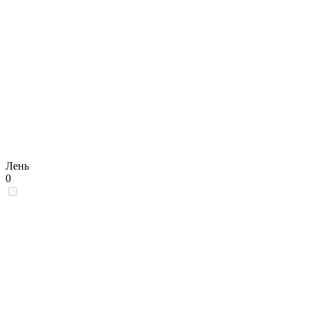
Лень
0