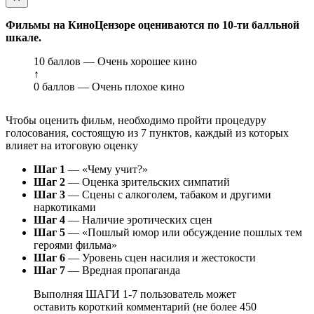
Фильмы на КиноЦензоре оцениваются по 10-ти балльной
шкале.
10 баллов — Очень хорошее кино
↑
0 баллов — Очень плохое кино
Чтобы оценить фильм, необходимо пройти процедуру
голосования, состоящую из 7 пунктов, каждый из которых
влияет на итоговую оценку
Шаг 1
— «Чему учит?»
Шаг 2
— Оценка зрительских симпатий
Шаг 3
— Сцены с алкоголем, табаком и другими
наркотиками
Шаг 4
— Наличие эротических сцен
Шаг 5
— «Пошлый юмор или обсуждение пошлых тем
героями фильма»
Шаг 6
— Уровень сцен насилия и жестокости
Шаг 7
— Вредная пропаганда
Выполняя ШАГИ 1-7 пользователь может
оставить короткий комментарий (не более 450