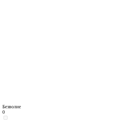
Безволие
0