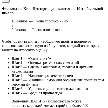
Фильмы на КиноЦензоре оцениваются по 10-ти балльной
шкале.
10 баллов — Очень хорошее кино
↑
0 баллов — Очень плохое кино
Чтобы оценить фильм, необходимо пройти процедуру
голосования, состоящую из 7 пунктов, каждый из которых
влияет на итоговую оценку
Шаг 1
— «Чему учит?»
Шаг 2
— Оценка зрительских симпатий
Шаг 3
— Сцены с алкоголем, табаком и другими
наркотиками
Шаг 4
— Наличие эротических сцен
Шаг 5
— «Пошлый юмор или обсуждение пошлых тем
героями фильма»
Шаг 6
— Уровень сцен насилия и жестокости
Шаг 7
— Вредная пропаганда
Выполняя ШАГИ 1-7 пользователь может
оставить короткий комментарий (не более 450