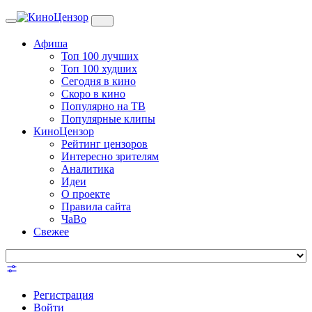
Toggle
navigation
Афиша
Топ 100 лучших
Топ 100 худших
Сегодня в кино
Скоро в кино
Популярно на ТВ
Популярные клипы
КиноЦензор
Рейтинг цензоров
Интересно зрителям
Аналитика
Идеи
О проекте
Правила сайта
ЧаВо
Свежее
Регистрация
Войти