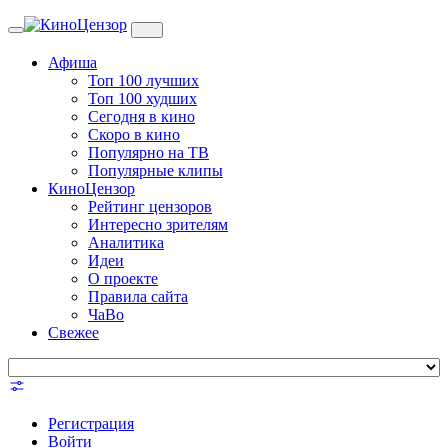
Toggle
navigation
Афиша
Топ 100 лучших
Топ 100 худших
Сегодня в кино
Скоро в кино
Популярно на ТВ
Популярные клипы
КиноЦензор
Рейтинг цензоров
Интересно зрителям
Аналитика
Идеи
О проекте
Правила сайта
ЧаВо
Свежее
Регистрация
Войти