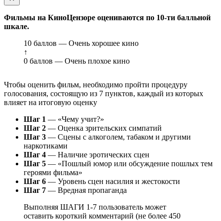
Фильмы на КиноЦензоре оцениваются по 10-ти балльной
шкале.
10 баллов — Очень хорошее кино
↑
0 баллов — Очень плохое кино
Чтобы оценить фильм, необходимо пройти процедуру
голосования, состоящую из 7 пунктов, каждый из которых
влияет на итоговую оценку
Шаг 1
— «Чему учит?»
Шаг 2
— Оценка зрительских симпатий
Шаг 3
— Сцены с алкоголем, табаком и другими
наркотиками
Шаг 4
— Наличие эротических сцен
Шаг 5
— «Пошлый юмор или обсуждение пошлых тем
героями фильма»
Шаг 6
— Уровень сцен насилия и жестокости
Шаг 7
— Вредная пропаганда
Выполняя ШАГИ 1-7 пользователь может
оставить короткий комментарий (не более 450