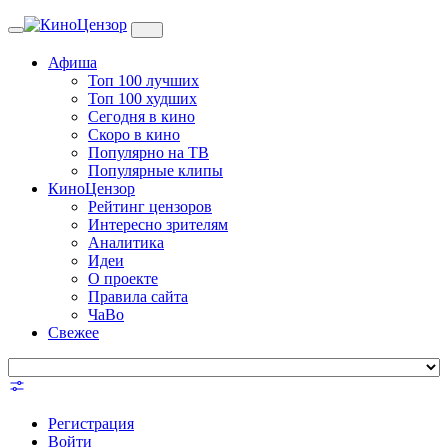
Toggle
navigation
Афиша
Топ 100 лучших
Топ 100 худших
Сегодня в кино
Скоро в кино
Популярно на ТВ
Популярные клипы
КиноЦензор
Рейтинг цензоров
Интересно зрителям
Аналитика
Идеи
О проекте
Правила сайта
ЧаВо
Свежее
Регистрация
Войти