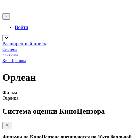
×
Войти
Расширенный поиск
Система
рейтинга
КиноЦензора
Орлеан
Фильм
Оценка
Система оценки КиноЦензора
Фильмы на КиноЦензоре оцениваются по 10-ти балльной