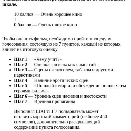
шкале.
10 баллов — Очень хорошее кино
↑
0 баллов — Очень плохое кино
Чтобы оценить фильм, необходимо пройти процедуру
голосования, состоящую из 7 пунктов, каждый из которых
влияет на итоговую оценку
Шаг 1
— «Чему учит?»
Шаг 2
— Оценка зрительских симпатий
Шаг 3
— Сцены с алкоголем, табаком и другими
наркотиками
Шаг 4
— Наличие эротических сцен
Шаг 5
— «Пошлый юмор или обсуждение пошлых тем
героями фильма»
Шаг 6
— Уровень сцен насилия и жестокости
Шаг 7
— Вредная пропаганда
Выполняя ШАГИ 1-7 пользователь может
оставить короткий комментарий (не более 450
символов), дополнительно раскрывающий
содержание пункта голосования.