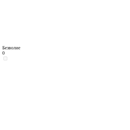
Безволие
0