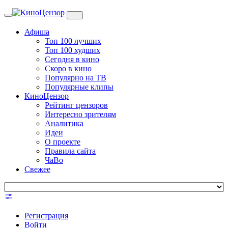
Toggle
navigation
Афиша
Топ 100 лучших
Топ 100 худших
Сегодня в кино
Скоро в кино
Популярно на ТВ
Популярные клипы
КиноЦензор
Рейтинг цензоров
Интересно зрителям
Аналитика
Идеи
О проекте
Правила сайта
ЧаВо
Свежее
Регистрация
Войти