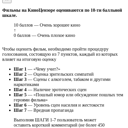
Фильмы на КиноЦензоре оцениваются по 10-ти балльной
шкале.
10 баллов — Очень хорошее кино
↑
0 баллов — Очень плохое кино
Чтобы оценить фильм, необходимо пройти процедуру
голосования, состоящую из 7 пунктов, каждый из которых
влияет на итоговую оценку
Шаг 1
— «Чему учит?»
Шаг 2
— Оценка зрительских симпатий
Шаг 3
— Сцены с алкоголем, табаком и другими
наркотиками
Шаг 4
— Наличие эротических сцен
Шаг 5
— «Пошлый юмор или обсуждение пошлых тем
героями фильма»
Шаг 6
— Уровень сцен насилия и жестокости
Шаг 7
— Вредная пропаганда
Выполняя ШАГИ 1-7 пользователь может
оставить короткий комментарий (не более 450